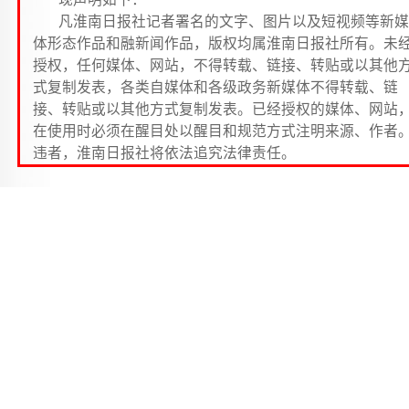
凡淮南日报社记者署名的文字、图片以及短视频等新媒
体形态作品和融新闻作品，版权均属淮南日报社所有。未
授权，任何媒体、网站，不得转载、链接、转贴或以其他
式复制发表，各类自媒体和各级政务新媒体不得转载、链
接、转贴或以其他方式复制发表。已经授权的媒体、网站
在使用时必须在醒目处以醒目和规范方式注明来源、作者
违者，淮南日报社将依法追究法律责任。
新华社上海1月8日电（记者 孙丽萍）记者8日从上
博物馆获悉，历时6年多打造的上海博物馆东馆将于202
年全面建成开放。上博东馆为“十三五”时期上海市重大
化设施建设项目，位于浦东新区世纪大道。
上博东馆对标世界顶级博物馆，整体建筑面积为11.3
万平方米，陈列展示区总面积约3.36万平方米，馆内共
20个展厅和互动体验空间，以独特设计构建完整的中国
代艺术通史陈列体系。