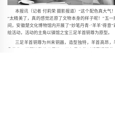
本报讯（记者 付莉荣 摄影报道）“这个配色真大气！
“太精美了，真的感觉还原了文物本身的样子呢！”五一
间，安徽楚文化博物馆内开展了“妙笔丹青·‘羊羊’得意”
绘活动，活动的主角以镇馆之宝三足羊首铜尊为原型。
三足羊首铜尊为州来铜器，造型独特，羊首高昂，
角卷曲，搭配精致的云雷纹，不仅是春秋时期青铜器艺
的杰出代表，更承载着古人的无限智慧。活动奇思妙想
将这份千年古韵化作可触可绘的石膏羊，邀请孩子们亲
为它赋予独特的色彩，开启一场跨越时空的对话。十几
家庭共同绘制，制作出独一无二的作品，为假期增添了
众不同的色彩。
[手机扫一扫]