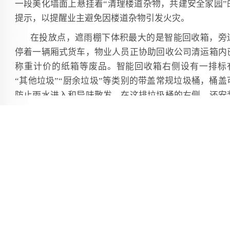
一段美化墙面上悬挂着“清理楼道杂物，共建安全家园”
提示，以提醒业主避免因楼道杂物引发火灾。
在投放点，遮雨棚下体积最大的是智能回收箱，旁
停着一辆厢式货车，物业人员正协助回收公司清运箱内
称重计价的纸箱等废品。智能回收箱右侧设有一排标
“其他垃圾”“厨余垃圾”等类别的带盖常规垃圾桶，桶盖
防止雨水进入和异味散发。在这排垃圾桶的右侧，还安
了洗手池，方便居民投放垃圾后清洁。
小区物业人员介绍，智能回收箱可实现旧衣物、
箱、塑料、金属等可回收物的“一键投放”，设备自动识
并进行有偿回收，让资源回收更智能，居民也能获得
利。垃圾分类不仅能保护环境，还能让业主得到实惠。
深圳之平物业相关负责人表示，“垃圾，是放错地方
资源；分类，是贴近生活的文明。”所谓“回收焕新生”
是让闲置资源循环利用，使废旧物品重获新生；所谓“