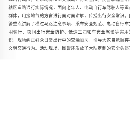
辖区道路通行实际情况，面向老年人、电动自行车驾驶人等重
群体，用接地气的方言进行面对面讲解，传授出行安全常识。
警重点讲解了横过马路注意事项、乘车安全规范、电动自行车
明骑行、夜间出行安全防护、低速三四轮车安全驾驶等实用
识，现场纠正群众日常出行中的交通陋习，引导大家自觉摒弃
文明交通行为。活动现场，民警还发放了大队定制的安全头盔
传扇、宣传手提袋、反光袖标及各类宣传资料，积极倡导“文明
通、礼行天下”的出行理念。
为提升宣传活动趣味性与群众参与感，现场专门设置了交
安全互动体验区，设有VR模拟驾驶、酒后视觉模拟体验、交通
全知识答疑、安全头盔规范佩戴教学、货车盲区实景体验等互
项目。活动将交通安全普法与科普知识有机结合，现场群众踊
参与体验，在沉浸式体验中学习交规，在互动交流中提升安全
识。
[手机扫一扫]