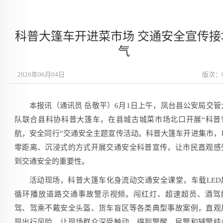
科普大篷车开进菜市场 交通安全宣传接
气
2026年06月04日
版次：
本报讯（通讯员 岳敬平）6月1日上午，凤台县公安局交管
队联合县科协科普大篷车，在县城古城菜市场北口开展“科普
航，安全同行”交通安全主题宣传活动。科普大篷车开进集市，
零距离、沉浸式的方式开展交通安全科普宣传，让市民直观感
到交通安全的重要性。
活动现场，科普大篷车化身流动交通安全课堂，车载LED
循环播放道路交通事故警示视频。闯红灯、超速超员、酒驾
驾、驾乘不戴安全头盔、货车盲区等各类典型事故案例，直观
现出行风险，让现场群众深受触动、得到警醒。民警和辅警结