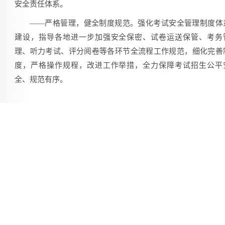
安全责任体系。
——严格管理，健全制度规范。强化考试安全管理制度体
建设，指导各地进一步加强安全保密、试卷运送保管、考务
理、听力考试、评分阅卷等各环节全流程工作规范，细化完善
度，严格操作规程，改进工作举措，全力保障考试招生公平
全、规范有序。
——协同联动，强化应急处突。坚持防范在先、发现在早
处置在小，指导各地加强考前监督检查，对印刷厂、保密室等
键部位和考点及周边全覆盖开展安全排查，确保风险问题见底
零、应急保障全面到位。提前研判地质灾害、气象风险形势，
一步完善工作预案，加强应急演练，提升涉考突发事件应急处
能力。
二、以更严要求打击舞弊，全力维护公平公正
——深化考试环境治理。建立考前线索共享、考中联合
法、考后溯源查处的全链条工作机制。指导各地会同网信、公