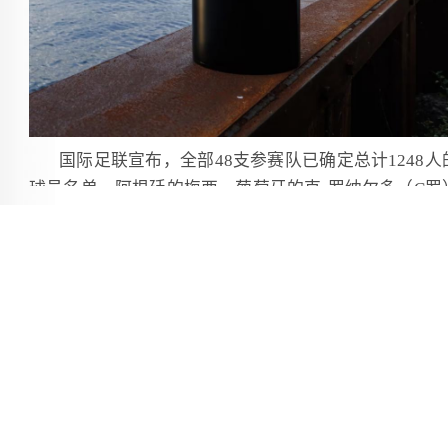
国际足联宣布，全部48支参赛队已确定总计1248人
球员名单。阿根廷的梅西、葡萄牙的克·罗纳尔多（C罗
和墨西哥门将奥乔亚都将第六次征战世界杯。
本届世界杯将于6月11日至7月19日在美国、加拿大
墨西哥的16座城市举行，这是首次有48支球队参赛的世
杯，比赛场次也大幅增加至104场。
国际足联在其官网上称：“这个名单展现了比赛的规
和吸引力，有357名球员此前至少入选过一届世界杯
容，891名球员则是首次参加世界杯。”
此外，世界杯参赛球员来自71个国家和地区的449