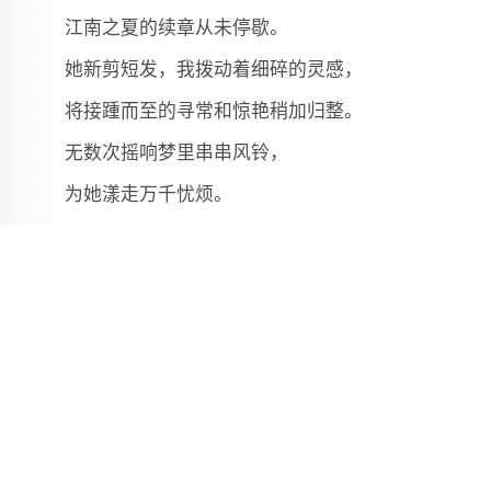
江南之夏的续章从未停歇。
她新剪短发，我拨动着细碎的灵感，
将接踵而至的寻常和惊艳稍加归整。
无数次摇响梦里串串风铃，
为她漾走万千忧烦。
纵然白驹过隙，
她在，江南便自成别样风光。
[手机扫一扫]