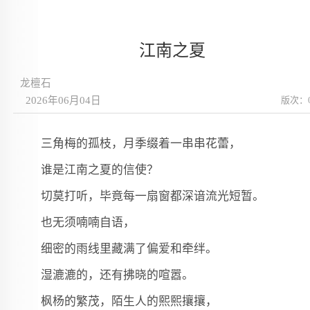
江南之夏
龙檀石
2026年06月04日
版次：
三角梅的孤枝，月季缀着一串串花蕾，
谁是江南之夏的信使？
切莫打听，毕竟每一扇窗都深谙流光短暂。
也无须喃喃自语，
细密的雨线里藏满了偏爱和牵绊。
湿漉漉的，还有拂晓的喧嚣。
枫杨的繁茂，陌生人的熙熙攘攘，