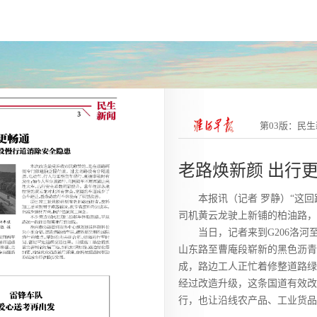
第03版：民
老路焕新颜 出行
本报讯（记者 罗静）“这回
司机黄云龙驶上新铺的柏油路，
当日，记者来到G206洛
山东路至曹庵段崭新的黑色沥青
成，路边工人正忙着修整道路绿
经过改造升级，这条国道有效改
行，也让沿线农产品、工业货品