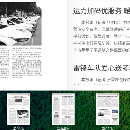
运力加码优服务 
本报讯（记者 张明星）为切
营造安全有序、温馨舒适的赶考
提前谋划、统筹调度，整合全市
考考生出行保障防线，以精准高
全市莘莘学子逐梦之路保驾护航
雷锋车队爱心送考
本报讯（记者 张雪峰 摄
莘莘学子即将奔赴考场。6月3日
式在永安建材市场门前举行，民
淮南雷锋车队、红旗车队出租车
动。今年高考期间，60台出租
费乘车服务。
第
03
版
第
04
版
第
05
版