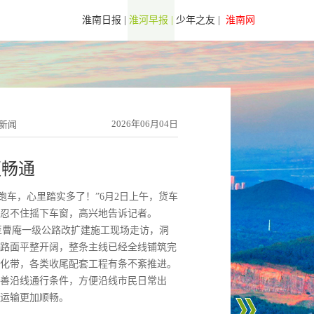
淮南日报 |
淮河早报 |
少年之友 |
淮南网
2026年06月04日
生新闻
更畅通
跑车，心里踏实多了！”6月2日上午，货车
忍不住摇下车窗，高兴地告诉记者。
河至曹庵一级公路改扩建施工现场走访，洞
路面平整开阔，整条主线已经全线铺筑完
化带，各类收尾配套工程有条不紊推进。
善沿线通行条件，方便沿线市民日常出
运输更加顺畅。