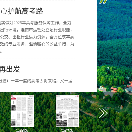
暖心护航高考路
实做好2026年高考服务保障工作，全力
出行环境，淮南市运管处立足行业职能，
公交、出租行业运力资源，全方位筑牢高
效的专业服务、温情暖心的公益举措，为
。
再出发
影报道）一年一度的高考即将来临，又一届
，淮南市雷锋车队2026“爱心送考”启动仪
政、交通运管等相关部门工作人员，以及
驾驶员和爱心私家车主代表参加本次活
车与20辆爱心私家车，将为高考考生提供免
第
06
版
第
07
版
第
08
版