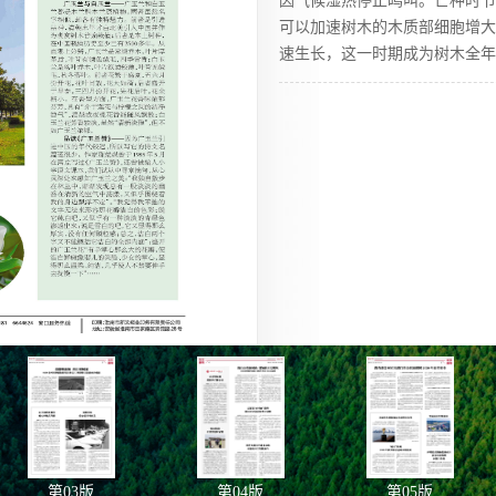
因气候湿热停止鸣叫。芒种时节
可以加速树木的木质部细胞增大
速生长，这一时期成为树木全年
第
03
版
第
04
版
第
05
版