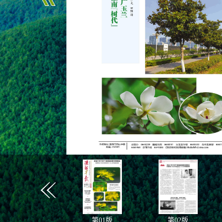
第
01
版
第
02
版