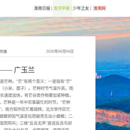
淮南日报 |
淮河早报 |
少年之友 |
淮南网
2026年06月04日
化传播
—— 广玉兰
是芒种。“芒”有两个意义：一是指有“芒”
（小米、糜子）。芒种时节气温升高，雨
长速度加快，有芒谷类作物要加紧种植，
”。芒种是一年中农事最忙的时节，“芒种
种”，南方稻作区忙着插秧，北方旱作区忙
说螳螂卵因气温变化而破壳生出小螳螂；二
湿而鸣叫；三候“反舌无声”是说反舌鸟却