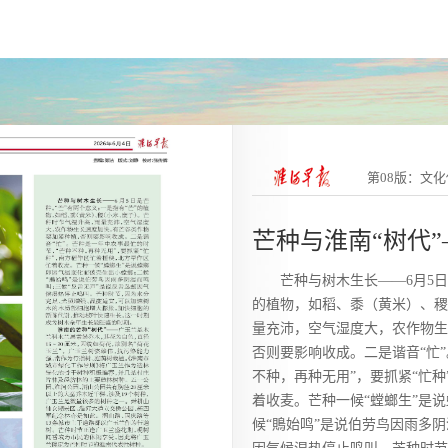
第08版：文
芒种与淮南“树代”
芒种与树木生长——6月5日
的植物，如稻、黍（黄米）、稷
量充沛，空气湿度大，农作物生
否则要影响收成。二是谐音“忙
不种，再种无用”，要抓紧“忙
着收麦。芒种一候“螳螂生”是
候“鵙始鸣”是说伯劳鸟因雨多阴