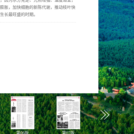
，因为水分充足、光照增强、温度适宜，
膨胀，加快细胞的新陈代谢，推动枝叶快
生长最旺盛的时期。
第
06
版
第
07
版
第
08
版